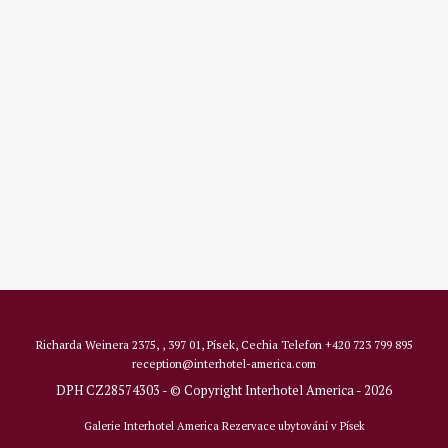
Richarda Weinera 2375, , 397 01, Písek, Cechia
Telefon
+420 723 799 895
reception@interhotel-america.com
DPH CZ28574303 - © Copyright Interhotel America - 2026
Galerie Interhotel America
Rezervace ubytování v Písek